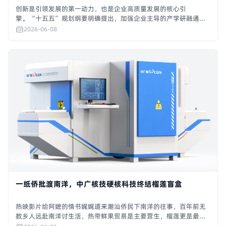
创新是引领发展的第一动力，也是企业高质量发展的核心引
擎。“十五五”规划纲要明确提出，加强企业主导的产学研融通创
新，鼓励企业面向产业需求与高校、科研院所开展科研攻关。中广
2026-06-08
核聚焦各业务领域实际，多维发力，持续深化产学研用深度交叉融
合，拓展合作“朋友圈”，共建创新生态，助力集团产业发展不断
取得新突破。
一纸侨批渡南洋，中广核技硬核科技终结榴莲盲盒
热映影片给阿嬷的情书娓娓道来潮汕侨民下南洋的往事，百年前无
数乡人远赴南洋讨生活，热带鲜果贸易是主要营生，榴莲更是最抢
手的跨海风物。旧时选果没有成熟检测手段，全凭老手敲壳听音赌