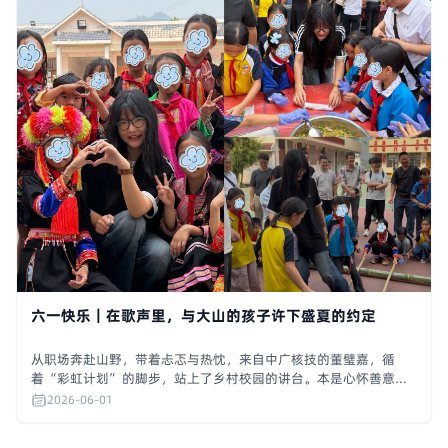
六一快乐｜在歌声里，与大山的孩子许下盛夏的约定
从职场奔赴山野，带着忐忑与热忱，来自中广核技的董璧嘉，循
着“彩虹计划”的脚步，站上了乡村校园的讲台。本是心怀善意奔
赴山海传递温暖，不曾料想，山间孩童澄澈的笑颜、骨子里的坚
2026-06-01
韧，还有满心纯粹的偏爱，反倒化作点点星光，温柔照亮了这段别
样旅程。